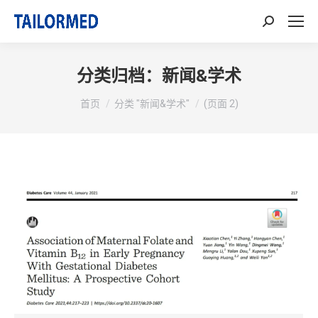
搜
索：
分类归档：
新闻&学术
你在这里：
首页
分类 "新闻&学术"
(页面 2)