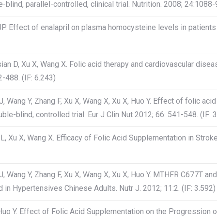
ind, parallel-controlled, clinical trial. Nutrition. 2008; 24:1088-9
JP. Effect of enalapril on plasma homocysteine levels in patients
sian D, Xu X, Wang X. Folic acid therapy and cardiovascular dis
-488. (IF: 6.243)
Hu J, Wang Y, Zhang F, Xu X, Wang X, Xu X, Huo Y. Effect of folic ac
e-blind, controlled trial. Eur J Clin Nut 2012; 66: 541-548. (IF: 
 L, Xu X, Wang X. Efficacy of Folic Acid Supplementation in Strok
D, Hu J, Wang Y, Zhang F, Xu X, Wang X, Xu X, Huo Y. MTHFR C67
 in Hypertensives Chinese Adults. Nutr J. 2012; 11:2. (IF: 3.592)
, Huo Y. Effect of Folic Acid Supplementation on the Progression