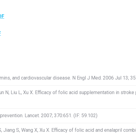
DF
F
ins, and cardiovascular disease. N Engl J Med. 2006 Jul 13; 355(
un N, Liu L, Xu X. Efficacy of folic acid supplementation in strok
 prevention. Lancet. 2007; 370:651. (IF: 59.102)
 S, Jiang S, Wang X, Xu X. Efficacy of folic acid and enalapril co