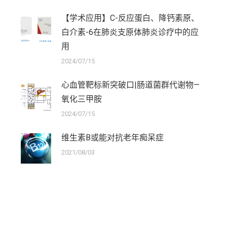
【学术应用】C-反应蛋白、降钙素原、
白介素-6在肺炎支原体肺炎诊疗中的应
用
2024/07/15
心血管靶标新突破口|肠道菌群代谢物—
氧化三甲胺
2024/07/15
维生素B或能对抗老年痴呆症
2021/08/03