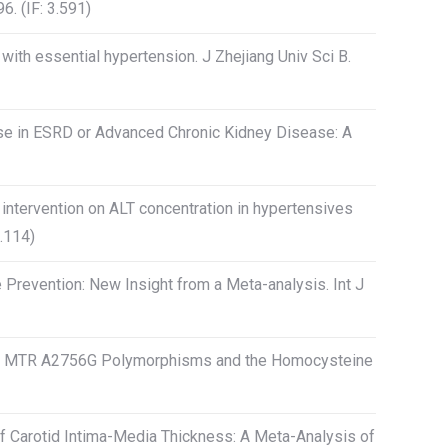
6. (IF: 3.591)
 with essential hypertension. J Zhejiang Univ Sci B.
ease in ESRD or Advanced Chronic Kidney Disease: A
id intervention on ALT concentration in hypertensives
3.114)
e Prevention: New Insight from a Meta-analysis. Int J
7T and MTR A2756G Polymorphisms and the Homocysteine
 of Carotid Intima-Media Thickness: A Meta-Analysis of