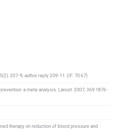
2): 207-9; author reply 209-11. (IF: 70.67)
e prevention: a meta-analysis. Lancet. 2007; 369:1876-
mbined therapy on reduction of blood pressure and