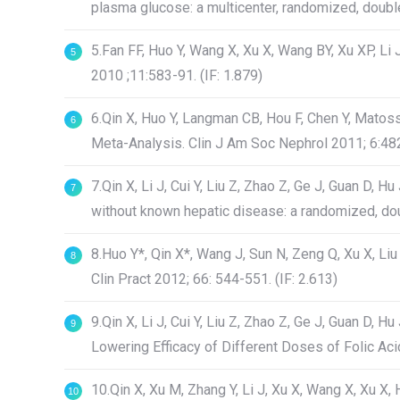
plasma glucose: a multicenter, randomized, double-bl
5.Fan FF, Huo Y, Wang X, Xu X, Wang BY, Xu XP, Li 
2010 ;11:583-91. (IF: 1.879)
6.Qin X, Huo Y, Langman CB, Hou F, Chen Y, Matos
Meta-Analysis. Clin J Am Soc Nephrol 2011; 6:482
7.Qin X, Li J, Cui Y, Liu Z, Zhao Z, Ge J, Guan D, 
without known hepatic disease: a randomized, doubl
8.Huo Y*, Qin X*, Wang J, Sun N, Zeng Q, Xu X, Liu
Clin Pract 2012; 66: 544-551. (IF: 2.613)
9.Qin X, Li J, Cui Y, Liu Z, Zhao Z, Ge J, Guan 
Lowering Efficacy of Different Doses of Folic Acid
10.Qin X, Xu M, Zhang Y, Li J, Xu X, Wang X, Xu X