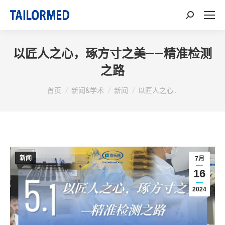
搜
索：
以匠人之心，琢方寸之美——精准检测
之路
你在这里：
首页
新闻&学术
新闻
以匠人之心…
新闻
7月
16
2024