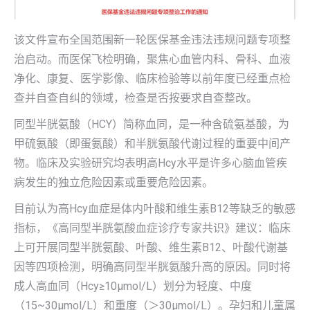
该文件宣布全国范围新一轮医保基金违法违规问题专项整
治启动。而医保飞检明确，聚焦心血管内科、骨科、血液
净化、康复、医学影像、临床检验等以前年度已经重点检
查并自查自纠的领域，检查是否按要求自查整改。
同型半胱氨酸（HCY）简称血同，是一种含硫氨基酸，为
甲硫氨酸（即蛋氨酸）和半胱氨酸代谢过程的重要中间产
物。临床及实验研究均表明高Hcy水平是许多心脑血管疾
病发生的独立危险因素或重要危险因素。
目前认为高Hcy血症是体内叶酸和维生素B12等缺乏的敏感
指标，《高同型半胱氨酸血症诊疗专家共识》建议：临床
上可开展同型半胱氨酸、叶酸、维生素B12、叶酸代谢基
因等四项检测，明确高同型半胱氨酸升高的原因。同时将
成人高血同（Hcy≥10μmol/L）划分为轻度、中度
（15~30μmol/L）和重度（＞30μmol/L）。孕妇和儿童属